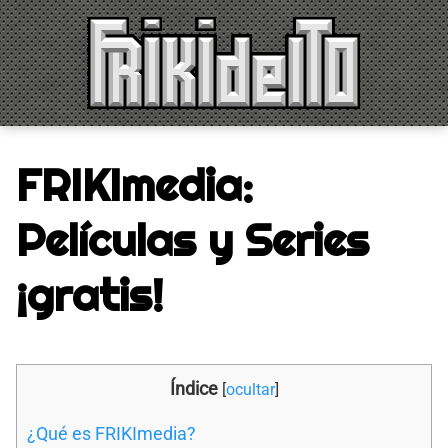
Saltar
al
contenido
FRIKImedia:
Películas y Series
¡gratis!
Índice
[
ocultar
]
¿Qué es FRIKImedia?