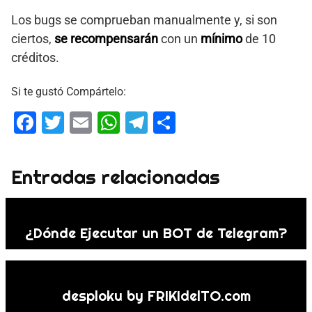
Los bugs se comprueban manualmente y, si son
ciertos,
se recompensarán
con un
mínimo
de 10
créditos.
Si te gustó Compártelo:
F
T
E
W
T
S
a
wi
m
h
el
h
c
tt
ai
at
e
ar
Entradas relacionadas
e
er
l
s
gr
e
b
A
a
o
p
m
¿Dónde Ejecutar un BOT de Telegram?
o
p
k
desploku by FRIKIdelTO.com