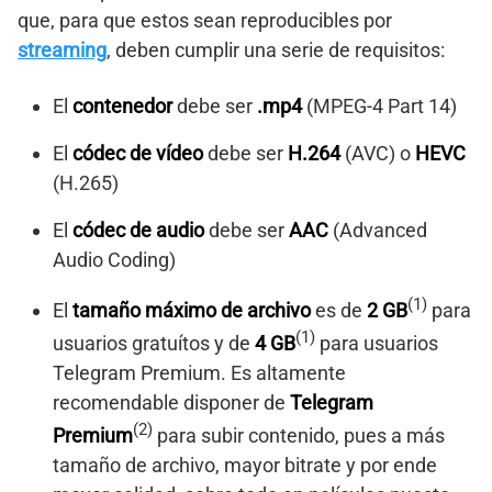
que, para que estos sean reproducibles por
streaming
, deben cumplir una serie de requisitos:
El
contenedor
debe ser
.mp4
(MPEG-4 Part 14)
El
códec de vídeo
debe ser
H.264
(AVC) o
HEVC
(H.265)
El
códec de audio
debe ser
AAC
(Advanced
Audio Coding)
(1)
El
tamaño máximo de archivo
es de
2 GB
para
(1)
usuarios gratuítos y de
4 GB
para usuarios
Telegram Premium. Es altamente
recomendable disponer de
Telegram
(2)
Premium
para subir contenido, pues a más
tamaño de archivo, mayor bitrate y por ende