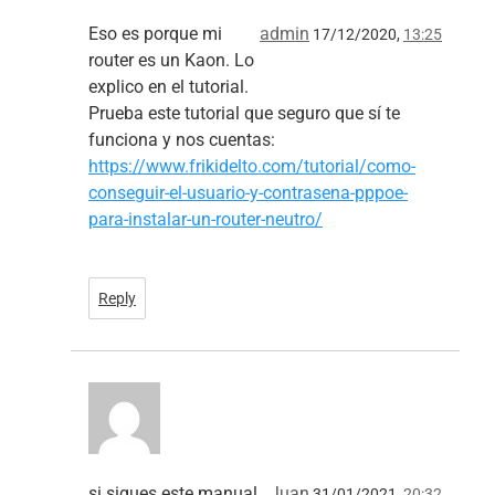
Eso es porque mi
admin
17/12/2020,
13:25
router es un Kaon. Lo
explico en el tutorial.
Prueba este tutorial que seguro que sí te
funciona y nos cuentas:
https://www.frikidelto.com/tutorial/como-
conseguir-el-usuario-y-contrasena-pppoe-
para-instalar-un-router-neutro/
Reply
si sigues este manual
Juan
31/01/2021,
20:32