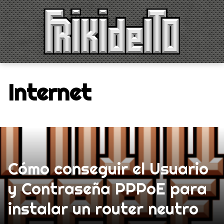
Saltar
al
contenido
Internet
Cómo conseguir el Usuario
y Contraseña PPPoE para
instalar un router neutro