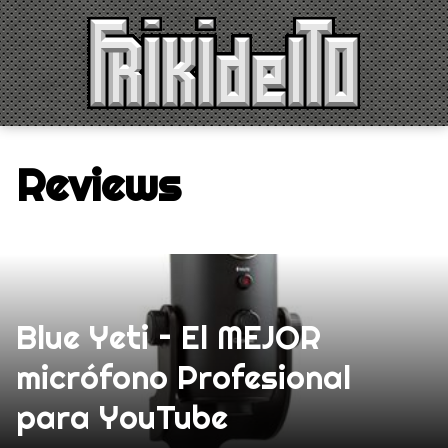
Saltar
al
contenido
Reviews
Blue Yeti – El MEJOR
micrófono Profesional
para YouTube