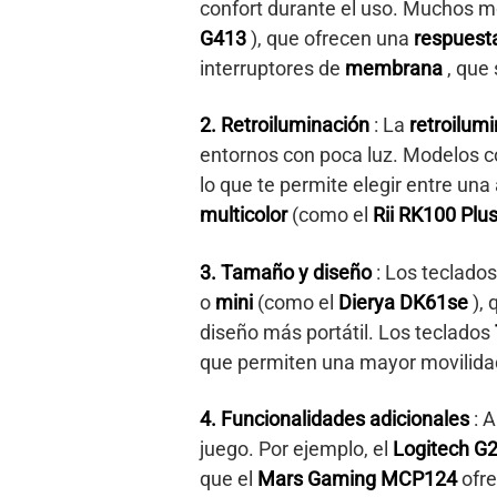
confort durante el uso. Muchos 
G413
), que ofrecen una
respuesta
interruptores de
membrana
, que
2. Retroiluminación
: La
retroilum
entornos con poca luz. Modelos 
lo que te permite elegir entre u
multicolor
(como el
Rii RK100 Plu
3. Tamaño y diseño
: Los teclado
o
mini
(como el
Dierya DK61se
),
diseño más portátil. Los teclados
que permiten una mayor movilida
4. Funcionalidades adicionales
: 
juego. Por ejemplo, el
Logitech G
que el
Mars Gaming MCP124
ofr