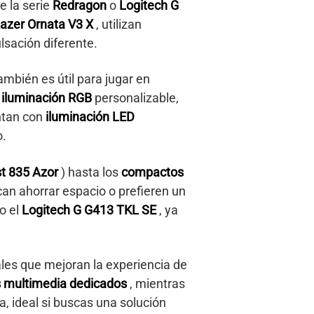
e la serie
Redragon
o
Logitech G
azer Ornata V3 X
, utilizan
lsación diferente.
también es útil para jugar en
n
iluminación RGB
personalizable,
ntan con
iluminación LED
o.
t 835 Azor
) hasta los
compactos
can ahorrar espacio o prefieren un
o el
Logitech G G413 TKL SE
, ya
ales que mejoran la experiencia de
s multimedia dedicados
, mientras
la, ideal si buscas una solución