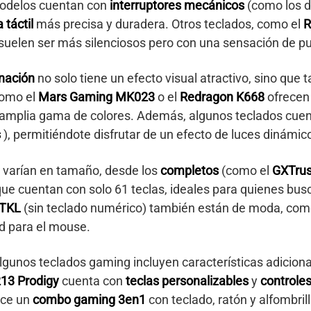
modelos cuentan con
interruptores mecánicos
(como los d
 táctil
más precisa y duradera. Otros teclados, como el
R
 suelen ser más silenciosos pero con una sensación de pu
inación
no solo tiene un efecto visual atractivo, sino que 
como el
Mars Gaming MK023
o el
Redragon K668
ofrece
na amplia gama de colores. Además, algunos teclados cue
s
), permitiéndote disfrutar de un efecto de luces dinámic
s varían en tamaño, desde los
completos
(como el
GXTrus
 que cuentan con solo 61 teclas, ideales para quienes bus
TKL
(sin teclado numérico) también están de moda, com
d para el mouse.
Algunos teclados gaming incluyen características adicion
213 Prodigy
cuenta con
teclas personalizables
y
controle
ece un
combo gaming 3en1
con teclado, ratón y alfombril