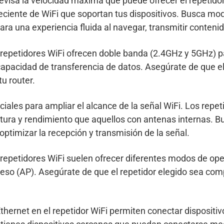
Revisa la velocidad máxima que puede ofrecer el repetidor
eciente de WiFi que soportan tus dispositivos. Busca mo
a una experiencia fluida al navegar, transmitir contenido
 repetidores WiFi ofrecen doble banda (2.4GHz y 5GHz) p
capacidad de transferencia de datos. Asegúrate de que el 
tu router.
ales para ampliar el alcance de la señal WiFi. Los repe
rtura y rendimiento que aquellos con antenas internas. 
optimizar la recepción y transmisión de la señal.
epetidores WiFi suelen ofrecer diferentes modos de ope
so (AP). Asegúrate de que el repetidor elegido sea com
Ethernet en el repetidor WiFi permiten conectar dispositi