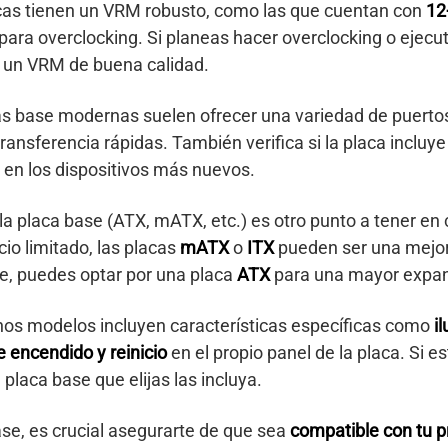
cas tienen un VRM robusto, como las que cuentan con
12
para overclocking. Si planeas hacer overclocking o ejecut
n un VRM de buena calidad.
as base modernas suelen ofrecer una variedad de puertos
transferencia rápidas. También verifica si la placa incluy
en los dispositivos más nuevos.
 la placa base (ATX, mATX, etc.) es otro punto a tener en
cio limitado, las placas
mATX
o
ITX
pueden ser una mejor
e, puedes optar por una placa
ATX
para una mayor expan
nos modelos incluyen características específicas como
i
 encendido y reinicio
en el propio panel de la placa. Si e
a placa base que elijas las incluya.
ase, es crucial asegurarte de que sea
compatible con tu 