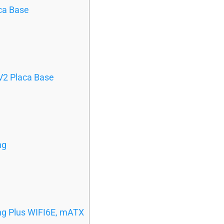
ca Base
V2 Placa Base
ng
g Plus WIFI6E, mATX