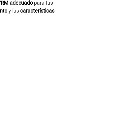
VRM adecuado
para tus
ento
y las
características