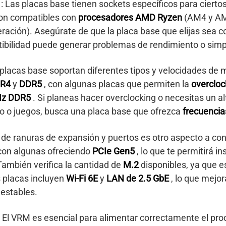
s
: Las placas base tienen sockets específicos para cierto
 son compatibles con
procesadores AMD Ryzen
(AM4 y AM
ración). Asegúrate de que la placa base que elijas sea 
atibilidad puede generar problemas de rendimiento o sim
 placas base soportan diferentes tipos y velocidades d
DR4
y
DDR5
, con algunas placas que permiten la
overclo
Hz DDR5
. Si planeas hacer overclocking o necesitas un a
eo o juegos, busca una placa base que ofrezca
frecuencia
d de ranuras de expansión y puertos es otro aspecto a con
 con algunas ofreciendo
PCIe Gen5
, lo que te permitirá in
También verifica la cantidad de
M.2
disponibles, ya que 
 placas incluyen
Wi-Fi 6E
y
LAN de 2.5 GbE
, lo que mejor
 estables.
: El VRM es esencial para alimentar correctamente el pro