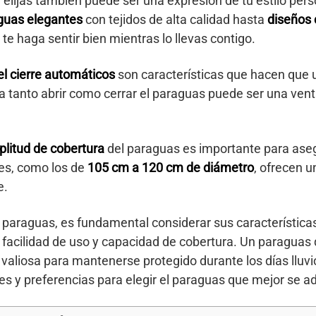
elijas también puede ser una expresión de tu estilo per
guas elegantes
con tejidos de alta calidad hasta
diseños 
 te haga sentir bien mientras lo llevas contigo.
el cierre automáticos
son características que hacen que
a tanto abrir como cerrar el paraguas puede ser una vent
litud de cobertura
del paraguas es importante para aseg
des, como los de
105 cm a 120 cm de diámetro
, ofrecen 
e.
araguas, es fundamental considerar sus características 
, facilidad de uso y capacidad de cobertura. Un paragua
n valiosa para mantenerse protegido durante los días llu
s y preferencias para elegir el paraguas que mejor se ada