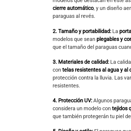
modelos que destacan en este as
cierre automático
, y un diseño ae
paraguas al revés.
2. Tamaño y portabilidad:
La
porta
modelos que sean
plegables y c
que el tamaño del paraguas cuand
3. Materiales de calidad:
La calida
con
telas resistentes al agua y al
protección contra la lluvia. Las va
resistentes.
4. Protección UV:
Algunos paraguas 
considera un modelo con
tejidos 
que también protegerán tu piel de 