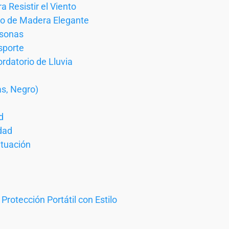
a Resistir el Viento
o de Madera Elegante
rsonas
sporte
rdatorio de Lluvia
as, Negro)
d
dad
ituación
 Protección Portátil con Estilo