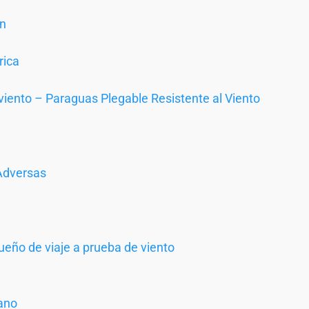
on
rica
viento – Paraguas Plegable Resistente al Viento
Adversas
eño de viaje a prueba de viento
ano