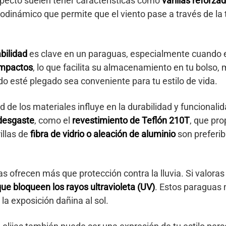
pecto suelen tener características como
varillas reforza
rodinámico que permite que el viento pase a través de la t
bilidad
es clave en un paraguas, especialmente cuando 
ompactos
, lo que facilita su almacenamiento en tu bolso,
o esté plegado sea conveniente para tu estilo de vida.
d de los materiales influye en la durabilidad y funciona
 desgaste
, como el
revestimiento de Teflón 210T
, que pr
rillas de
fibra de vidrio o aleación de aluminio
son preferib
ofrecen más que protección contra la lluvia. Si valoras l
que bloqueen los rayos ultravioleta (UV)
. Estos paraguas 
la exposición dañina al sol.