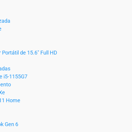
izada
e
Portátil de 15.6″ Full HD
gadas
re i5-1155G7
ento
 Xe
 11 Home
k Gen 6