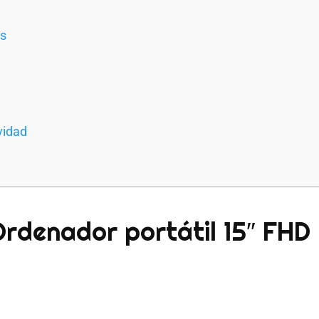
ns
vidad
 Ordenador portátil 15″ FHD