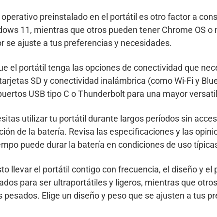
operativo preinstalado en el portátil es otro factor a co
ws 11, mientras que otros pueden tener Chrome OS o no
r se ajuste a tus preferencias y necesidades.
 el portátil tenga las opciones de conectividad que nece
tarjetas SD y conectividad inalámbrica (como Wi-Fi y Bl
e puertos USB tipo C o Thunderbolt para una mayor versati
sitas utilizar tu portátil durante largos períodos sin acce
ión de la batería. Revisa las especificaciones y las opin
iempo puede durar la batería en condiciones de uso típica
sto llevar el portátil contigo con frecuencia, el diseño y e
os para ser ultraportátiles y ligeros, mientras que otro
 pesados. Elige un diseño y peso que se ajusten a tus p