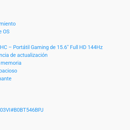
miento
e OS
C – Portátil Gaming de 15.6″ Full HD 144Hz
encia de actualización
a memoria
pacioso
nante
603VI#B0BT546BPJ