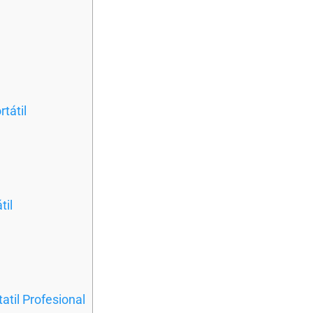
tátil
til
atil Profesional