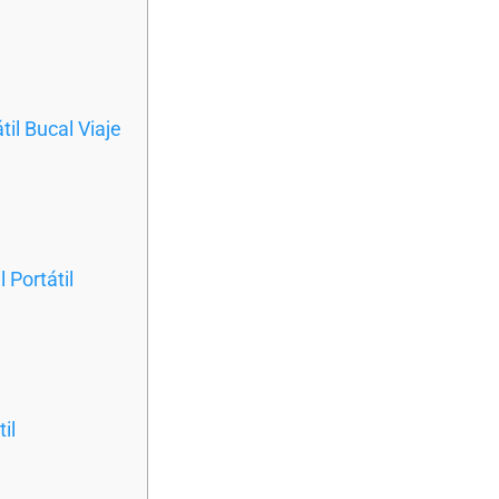
il Bucal Viaje
 Portátil
il