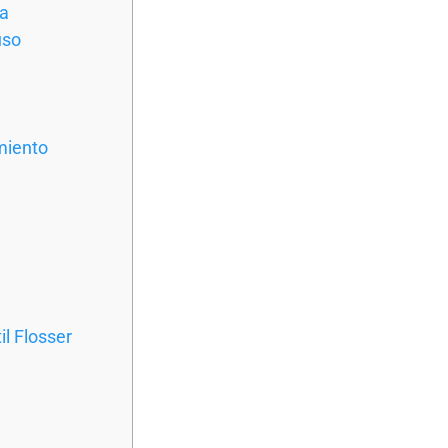
ga
uso
miento
il Flosser