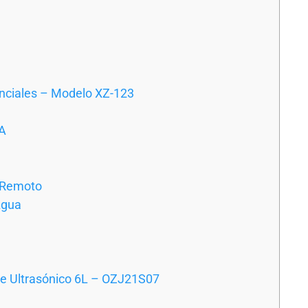
enciales – Modelo XZ-123
PA
l Remoto
Agua
re Ultrasónico 6L – OZJ21S07