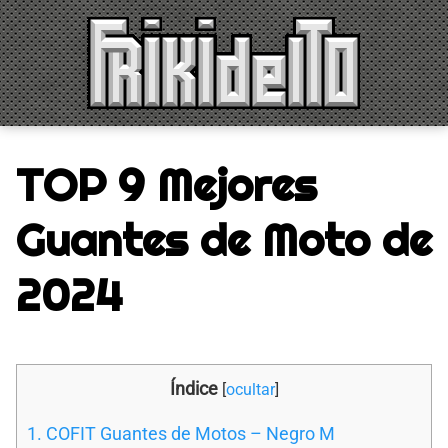
Saltar
al
contenido
TOP 9 Mejores
Guantes de Moto de
2024
Índice
[
ocultar
]
1. COFIT Guantes de Motos – Negro M