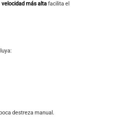
a
velocidad más alta
facilita el
luya:
n poca destreza manual.