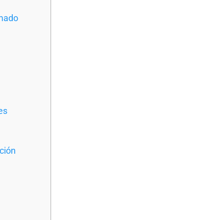
imado
es
ción