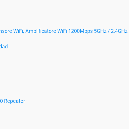
ensore WiFi, Amplificatore WiFi 1200Mbps 5GHz / 2,4GHz
idad
0 Repeater