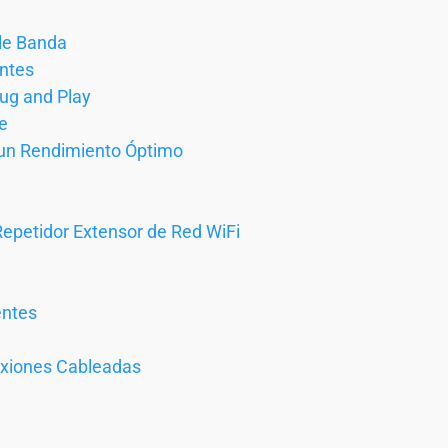
le Banda
entes
lug and Play
e
 un Rendimiento Óptimo
epetidor Extensor de Red WiFi
entes
exiones Cableadas