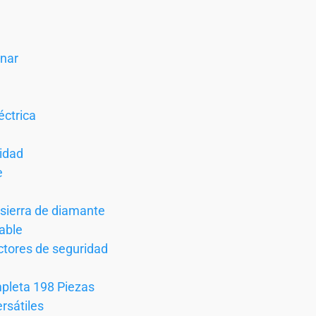
enar
éctrica
cidad
e
 sierra de diamante
table
ectores de seguridad
pleta 198 Piezas
rsátiles